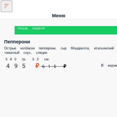
Меню
пицца недели
Пепперони
Острые колбаски пепперони, сыр Моцарелла, итальянский
томатный соус, специи.
540 гр. 33 см.
495 ₽
В корзи
615 ₽