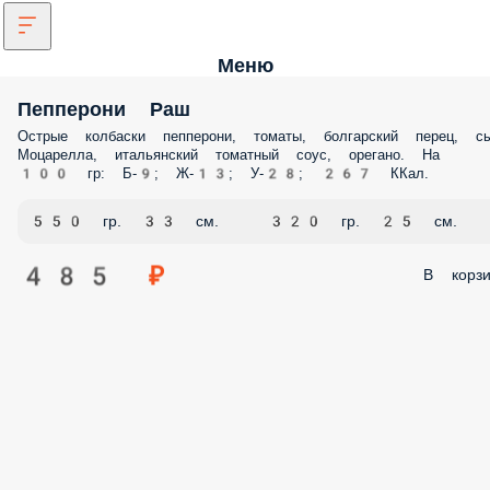
Меню
Пепперони Раш
Острые колбаски пепперони, томаты, болгарский перец, с
Моцарелла, итальянский томатный соус, орегано. На
100 гр: Б-9; Ж-13; У-28; 267 ККал.
550 гр. 33 см.
320 гр. 25 см.
485 ₽
В корзи